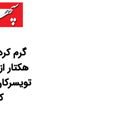
هکتار از
تویسرکان
ک