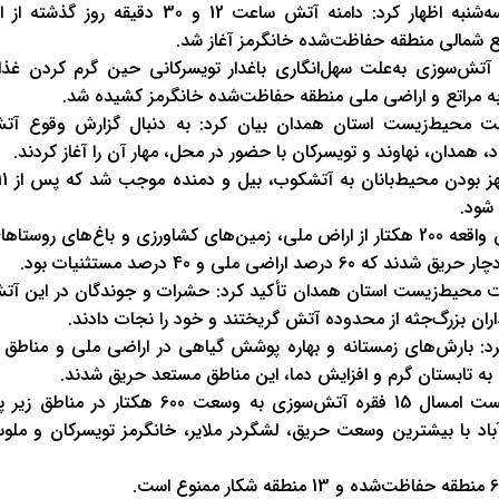
رضا دانش‌پژو روز سه‌شنبه اظهار کرد: دامنه آتش ساعت 
ع شمالی منطقه حفاظت‌شده خانگرمز آغاز شد.
آتش‌سوزی به‌علت سهل‌انگاری باغدار تویسرکانی حین گرم کردن غذا
ه مراتع و اراضی ملی منطقه حفاظت‌شده خانگرمز کشیده شد.
ت محیط‌زیست استان همدان بیان کرد: به دنبال گزارش وقوع آتش
، همدان، نهاوند و تویسرکان با حضور در محل، مهار آن را آغاز کردند.
شود.
وی اظهار کرد: در این واقعه 200 هکتار از اراض ملی، زمین‌های کشاورزی و باغ‌های رو
درصد اراضی ملی و 40 درصد مستثنیات بود.
ت محیط‌زیست استان همدان تأکید کرد: حشرات و جوندگان در این آت
داران بزرگ‌جثه از محدوده آتش گریختند و خود را نجات دادند.
رد: بارش‌های زمستانه و بهاره پوشش گیاهی در اراضی ملی و مناطق
 به تابستان گرم و افزایش دما، این مناطق مستعد حریق شدند.
وی افزود: نیمه نخست امسال 15 فقره آتش‌سوزی به و
دآباد با بیشترین وسعت حریق، لشگردر ملایر، خانگرمز تویسرکان و ملو