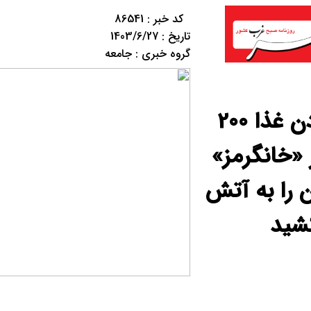
کد خبر : 86541
تاریخ : 1403/6/27
گروه خبری : جامعه
گرم کردن غذا 200
 «خانگرمز»
 را به آتش
شید