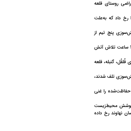
12 و 30 دقیقه روز گذشته از اراضی روستای قلعه
 رخ داد که به‌علت
‌سوزی پنج تیم از
دانش‌پژو افزود: مجهز بودن محیط‌بانان به آتشکوب، بیل و دمنده موجب شد که پس از 11 ساعت تلاش آتش
ستاهای قُلقُل، گنبله، قلعه
ش‌سوزی تلف شدند،
 حفاظت‌شده را غنی
سعت 600 هکتار در مناطق زیر پوشش محیط‌زیست
سان نهاوند رخ داده