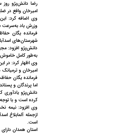
امیرخان واقع در ضل
وی اضافه کرد: این 
وزرش باد به‌سرعت ب
فرمانده یگان حفاظ
شهرستان‌های اسدآباد
به‌طور کامل خاموش 
امیرخان و ترمیانک دچار حریق شدند که 60 
فرمانده یگان حفاظ
اما پرندگان و پستان
دانش‌پژو یادآوری ک
کرده است و با توجه
ازجمله آلمابلاغ اس
است.
استان همدان دارای 6 منطقه حفاظت‌شده و 13 منطقه شکار ممنوع است.