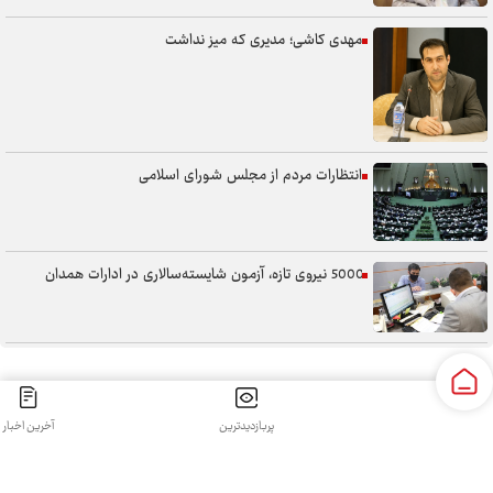
مهدی کاشی؛ مدیری که میز نداشت
انتظارات مردم از مجلس شورای اسلامی
5000 نیروی تازه، آزمون شایسته‌سالاری در ادارات همدان
سنگر خیابان؛ از حضور شجاعانه تا کنش هوشمندانه
پربازدیدترین
آخرین اخبار
کلیه حقوق مادی و معنوی این سایت محفوظ و متعلق به سپهرغرب می‌باشد واستفاده از آن با ذکر منبع بلامانع
آب همدان؛ مسئله‌ای فراتر از انتقال آن
است.