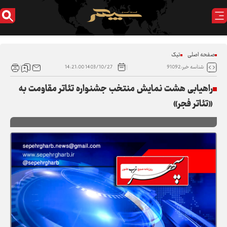
صفحه اصلی
تیک
1403/10/27 14:21:00
شناسه خبر:91092
راهیابی هشت نمایش منتخب جشنواره تئاتر مقاومت به
«تئاتر فجر»