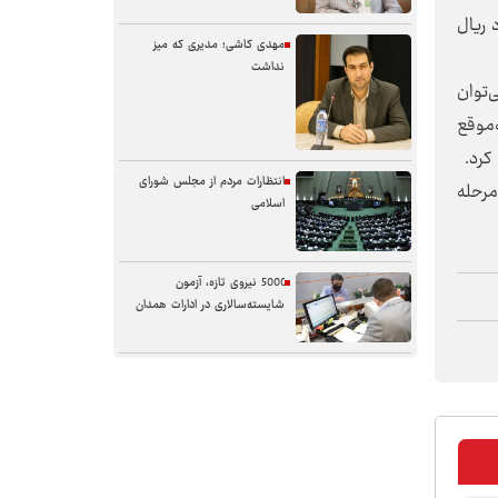
 از محل منابع استانی درمجموع به ارزش 640 میلیارد ریال
مهدی کاشی؛ مدیری که میز
نداشت
‌توان
 به‌موقع
کرد.
انتظارات مردم از مجلس شورای
مرحله
اسلامی
5000 نیروی تازه، آزمون
شایسته‌سالاری در ادارات همدان
سنگر خیابان؛ از حضور شجاعانه تا
کنش هوشمندانه
آب همدان؛ مسئله‌ای فراتر از انتقال
آن