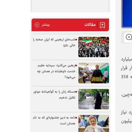
مقالات
مقالات
بیشتر
شب‌های اربعینی که ایران صحنه را
خالی نکرد
آبگیری بندهای رسوب‌گیر ظفرآباد نهاوند خبر داد و با بیان اینکه هشت طرح آبخیزداری با 100 میلیارد
اربعین می‌گذرد؛ سرمایه عظیم
 قرار
خدمت داوطلبانه در همدان چه
دارند، اضافه کرد: بهره‌برداری از این طرح‌ها سه هزار و 565 متر مکعب به وسعت طرح‌های آبخیزداری افزوده و وسعت آن‌ها به 358
می‌شود؟
مسئله زنان را به گواهینامه موتور
‌چین،
تقلیل ندهیم
 نیاز
نامه به دبیر جشنواره‌ای که به نام
مکعب طرح‌های آبخیزداری از نوع گابیونی 25 میلیون ریال و خشکه‌چین و سنگی ملاتی 15 میلیون
همدان است