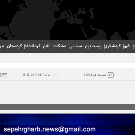
شهر
گردشگری
زیست بوم
سیاسی
مشکات
ایلام
کرمانشاه
کردستان
مر
سنندج
1403/10/24 19:38:00
شناسه خبر:91028