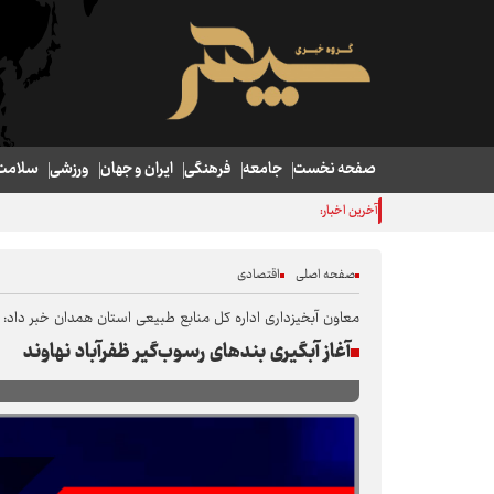
صفحه نخست
جامعه
فرهنگی
ایران و جهان
ورزشی
سلامت
آخرین اخبار:
دستور استاندار کردستان برای رفع مشکلات آب شرب نایسر و آساوله 
صفحه اصلی
اقتصادی
معاون آبخیزداری اداره کل منابع طبیعی استان همدان خبر داد:
آغاز آبگیری بندهای رسوب‌گیر ظفرآباد نهاوند