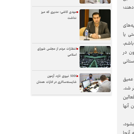
ت قرار می‌دهند؛
مهدی کاشی؛ مدیری که میز
نداشت
ه‌های
تی یا
باشم،
انتظارات مردم از مجلس شورای
ل 1393 زده می‌شد و اکنون در
اسلامی
ستانی
5000 نیروی تازه، آزمون
 عمیق
شایسته‌سالاری در ادارات همدان
ر شد.
عالین
سنگر خیابان؛ از حضور شجاعانه تا
 آنها
کنش هوشمندانه
بشود،
آب همدان؛ مسئله‌ای فراتر از انتقال
 آنجا
آن