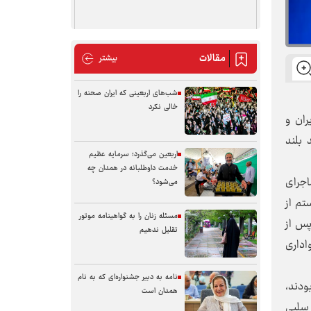
مقالات
مقالات
بیشتر
شب‌های اربعینی که ایران صحنه را
خالی نکرد
ران و
بلند
اربعین می‌گذرد؛ سرمایه عظیم
خدمت داوطلبانه در همدان چه
اجرای
می‌شود؟
واستم از
مسئله زنان را به گواهینامه موتور
پس از
تقلیل ندهیم
اداری
نامه به دبیر جشنواره‌ای که به نام
 در ایران بودند،
همدان است
 سلبی