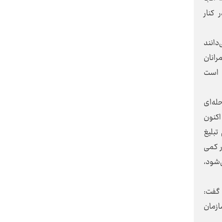
 کنار
ی‌دانند
هزینه‌های سکوت در برابر فرسایش
رانان
یک هنجار
ی است
همدان در بند روزمرگی
له‌ای
ما اکنون
تبلیغ
ر کمی
آزادی؛ از حقِ انتخاب تا مسئولیتِ
ساختن
‌شود،
 گفت:
امانت رهبر شهید
ازمان