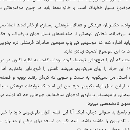
ن موضوع بسیار خطرناک است و خانواده‌ها باید در چنین موضوعاتی در
ضلع اساسی دارد؛ خانواده، حکمرانان فرهنگی و فعالان فرهنگی. بسیاری از خانواده‌ها اصلا نم
بی‌خبراند، فعالان فرهنگی از دغدغه‌های نسل جوان بی‌خبراند و حکم
 باید اشاره کنم که موسیقی کی پاپ سومین صادرات فرهنگی کره جنوب
اخت به این موضوع اهمیت زیادی دارد.
تند که آن را قبح‌زدایی توصیف کرده بودند، گفت: به نظرم اکنون در مرح
هستیم که از هشدار گذشته‌ایم؛ شاید اگر سال 1393 این حرف را بیان می‌کردیم، می‌شد نامش را قبح‌زدایی بگذاریم ا
یده است. من نمی‌گویم به سمت و سویی که کره‌ای رفتند برویم و قصدم 
د از این مدل الهام بگیریم. حرف من این است که تولیدات فرهنگی بسیا
سینمایی یا موسیقی درباره‌ی نوجوان ساخته‌ایم. چیزهایی هم که تولید می
 سوی نامشخصی می‌برد.
سخ به سوالی درباره اینکه آیا این فیلم اکران تلویزیونی دارد یا خیر،
ویزیون را داشته باشد. البته یکی دو نسخه برای برخی از مدیران س
ضای مجازی و وی‌او‌دی‌هاست.