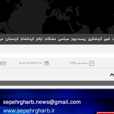
شهر
گردشگری
زیست بوم
سیاسی
مشکات
ایلام
کرمانشاه
کردستان
مر
1403/11/6 09:47:00
شناسه خبر:91398
یم