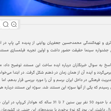
ری و تهیه‌کنندگی محمدحسین جعفریان روایتی از پدیده کی پاپ در ای
 جشنواره سینما حقیقت حضور داشت و اولین تجربه فیلمسازی مستند 
اسخ به سوال خبرنگاران درباره ایده‌ ساخت این مستند توضیح داد: م
خت این فیلم مستند به اواخر سال 1400 و 1401 برمی‌گردد و ایده آن از همان زمان در ذهنم شکل گرفت. در ابتدا می‌خ
یریت فرهنگی در داخل ایران برسم و آن را مورد بررسی قرار بدهم، اما 
سیدم که یکی از آنها سوژه این مستند شد. سوژه این مستند درباره هو
وی ادامه داد: در زمان تحقیق و پژوهش این مستند با حدود 50 نفر بین سنین 7 تا 31 ساله که هوادار کی‌پاپ
ل داشت، این بود که نوع برخورد با پدیده‌های این چنینی در کشورمان