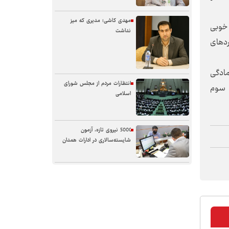
مهدی کاشی؛ مدیری که میز
 خوبی
نداشت
ردهای
مادگی
انتظارات مردم از مجلس شورای
ه سوم
اسلامی
5000 نیروی تازه، آزمون
شایسته‌سالاری در ادارات همدان
سنگر خیابان؛ از حضور شجاعانه تا
کنش هوشمندانه
آب همدان؛ مسئله‌ای فراتر از انتقال
آن