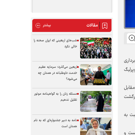
مقالات
مقالات
بیشتر
شب‌های اربعینی که ایران صحنه را
خالی نکرد
برداری
اربعین می‌گذرد؛ سرمایه عظیم
پرلیگ
خدمت داوطلبانه در همدان چه
می‌شود؟
مقابل
مسئله زنان را به گواهینامه موتور
برگشت
تقلیل ندهیم
بت به
نامه به دبیر جشنواره‌ای که به نام
همدان است
نست و