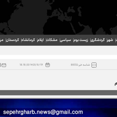
شهر
گردشگری
زیست بوم
سیاسی
مشکات
ایلام
کرمانشاه
کردستان
مر
1403/8/19 18:18:00
شناسه خبر:88532
م