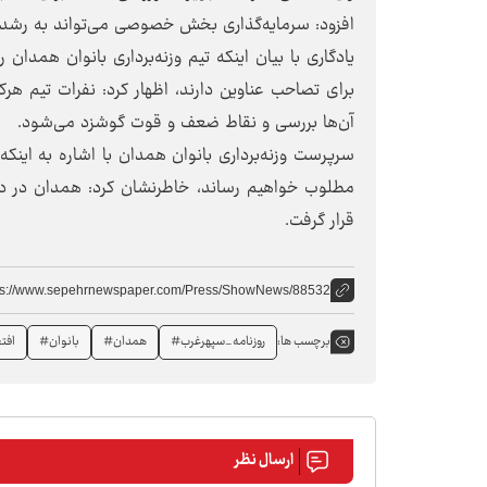
افزود: سرمایه‌گذاری بخش خصوصی می‌تواند به رشد
یادگاری با بیان اینکه تیم وزنه‌برداری بانوان همدان 
برای تصاحب عناوین دارند، اظهار کرد: نفرات تیم هر
آن‌ها بررسی و نقاط ضعف و قوت گوشزد می‌شود.
سرپرست وزنه‌برداری بانوان همدان با اشاره به اینکه 
مطلوب خواهیم رساند، خاطرنشان کرد: همدان در دوره
قرار گرفت.
ps://www.sepehrnewspaper.com/Press/ShowNews/88532
روزنامه_سپهرغرب#
همدان#
بانوان#
افت
برچسب ها:
ارسال نظر