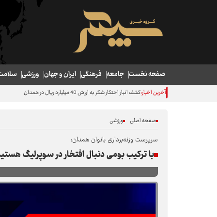
صفحه نخست
جامعه
فرهنگی
ایران و جهان
ورزشی
سلامت
آخرین اخبار:
کشف انبار احتکار شکر به ارزش 40 میلیارد ریال در همدان
صفحه اصلی
ورزشی
سرپرست وزنه‌برداری بانوان همدان:
با ترکیب بومی دنبال افتخار در سوپرلیگ هستی