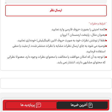
*شرایط و مقررات*
کلمه امنیتی را بصورت حروف فارسی وارد نمایید
بعنوان مثال : پایتخت ارمنستان ؟ ایروان
لطفا از نوشتن نظرات خود به صورت حروف لاتین (فینگیلیش) خودداری نمايید.
توصیه می شود به جای ارسال نظرات مشابه با نظرات منتشر شده، از مثبت یا منفی
استفاده فرمایید.
با توجه به آن که امکان موافقت یا مخالفت با محتوای نظرات وجود دارد، معمولا نظراتی
که محتوای مشابهی دارند، انتشار نمی یابد.
آخرین خبرها
پربازدید ها