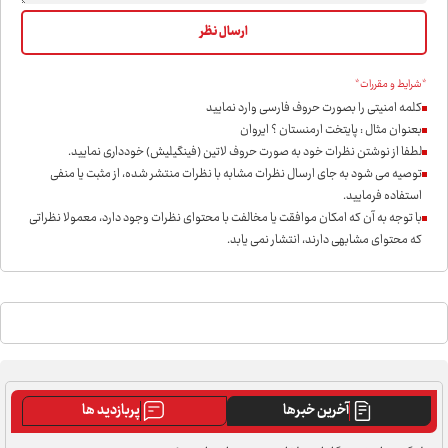
*شرایط و مقررات*
کلمه امنیتی را بصورت حروف فارسی وارد نمایید
بعنوان مثال : پایتخت ارمنستان ؟ ایروان
لطفا از نوشتن نظرات خود به صورت حروف لاتین (فینگیلیش) خودداری نمايید.
توصیه می شود به جای ارسال نظرات مشابه با نظرات منتشر شده، از مثبت یا منفی
استفاده فرمایید.
با توجه به آن که امکان موافقت یا مخالفت با محتوای نظرات وجود دارد، معمولا نظراتی
که محتوای مشابهی دارند، انتشار نمی یابد.
آخرین خبرها
پربازدید ها