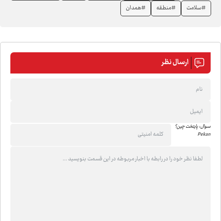
#سلامت
#منطقه
#همدان
ارسال نظر
سوال: پایتخت چین؟
Pekan