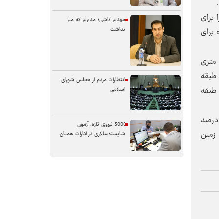
 برای
مهدی کاشی؛ مدیری که میز
نداشت
 برای
شهردار فامنین ضمن قدردانی از حمایت‌های معاون امور عمرانی استانداری و مدیرکل راه و شهرسازی، تصریح کرد: در معابر 6 متری
کم 180)، در معابر 12 تا 18 متری چهار طبقه
انتظارات مردم از مجلس شورای
 پیلوت (تراکم ‌240)، در معابر بیش از 18 تا کمتر از 30 متر پنج طبقه روی پیلوت (تراکم 300)، در معابر بیش از 30 متر 6 طبقه
اسلامی
ا بیان اینکه اجرای این ضوابط صرفاً در چارچوب ضوابط فنی، با تأمین پارکینگ و رعایت حداکثر سطح اشغال 60 درصد
5000 نیروی تازه، آزمون
 زمین
شایسته‌سالاری در ادارات همدان
سنگر خیابان؛ از حضور شجاعانه تا
کنش هوشمندانه
آب همدان؛ مسئله‌ای فراتر از انتقال
آن