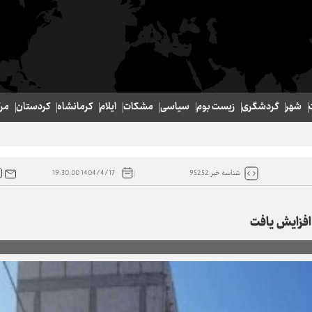
شهر
گردشگری
زیست بوم
سیاسی
مشکات
ایلام
کرمانشاه
کردستان
مر
1404/4/17 19:30:00
شناسه خبر:95252
افزایش یافت