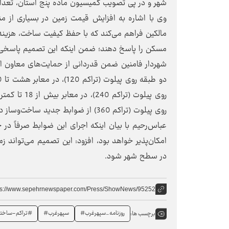
شهر و در پی تصویب کمیسیون ماده پنج استان، تعدا
وی با اشاره به افزایش قیمت زمین در بسیاری از م
مالکین فراهم می‌کند که با حفظ کیفیت ساخت، هزینه 
مسکن را پاسخ دهند؛ ضمن اینکه این تصمیم پاسخی
روی پیلوت (تراکم 360) از ضوابط جدید ساخت‌وساز در سطح شهر فامنین به‌شمار می‌رود.
امکان‌پذیر خواهد بود، افزود: این تصمیم می‌تواند ز
در سطح شهر شود.
ps://www.sepehrnewspaper.com/Press/ShowNews/95252
روزنامه_سپهرغرب#
سپهرغرب#
#تراکم-ساختم
برچسب ها: