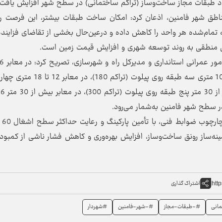
د طبقات مجاز ساخت‌وساز (تراکم ساختمانی) در سطح شهر افزایش یافت.
ناطق شهر فامنین، اذعان کرد: امکان ساخت طبقات بیشتر، این فرصت را
تمام‌شده هر واحد را کاهش داده و درعین‌حال بخشی از تقاضای فزاینده
 منطقی به روند توسعه شهری و افزایش قیمت زمین است.
دو طبقه روی پیلوت (تراکم 120)، در معابر هشت تا 10 متری سه طبقه روی پیلوت (ترا
روی
عباس‌رحیم ب
مینه‌ساز رونق ساخت‌وساز، افزایش بهره‌وری و کاهش فشار ناشی از کمبود
اشتراک گذاری
htt
انی
#-طبقات-مجاز
#-شهر-فامنین
#شهردار