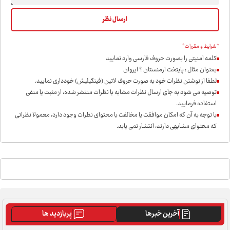
*شرایط و مقررات*
کلمه امنیتی را بصورت حروف فارسی وارد نمایید
بعنوان مثال : پایتخت ارمنستان ؟ ایروان
لطفا از نوشتن نظرات خود به صورت حروف لاتین (فینگیلیش) خودداری نمايید.
توصیه می شود به جای ارسال نظرات مشابه با نظرات منتشر شده، از مثبت یا منفی
استفاده فرمایید.
با توجه به آن که امکان موافقت یا مخالفت با محتوای نظرات وجود دارد، معمولا نظراتی
که محتوای مشابهی دارند، انتشار نمی یابد.
آخرین خبرها
پربازدید ها