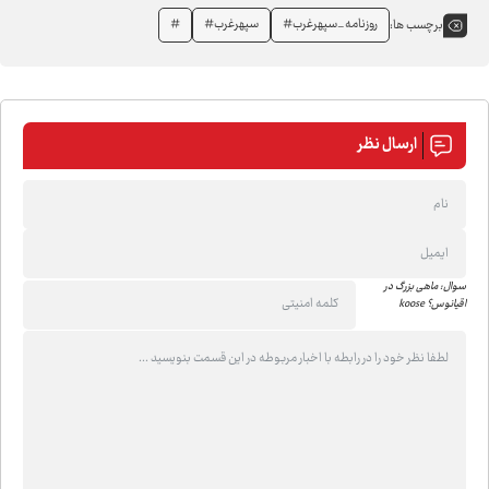
روزنامه_سپهرغرب#
سپهرغرب#
‌#
برچسب ها:
ارسال نظر
سوال: ماهی بزرگ در
اقیانوس؟ koose