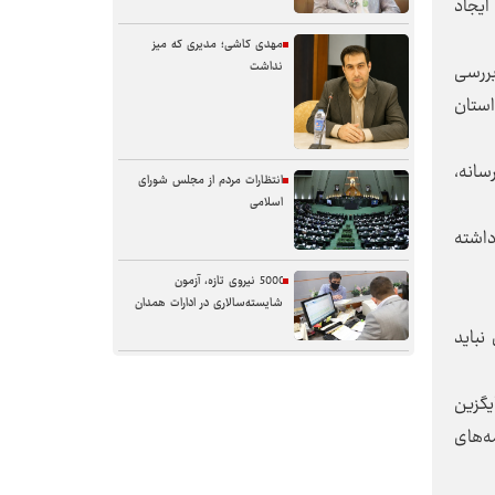
ایجاد
مهدی کاشی؛ مدیری که میز
نداشت
بررسی
استان
سانه،
انتظارات مردم از مجلس شورای
اسلامی
داشته
5000 نیروی تازه، آزمون
شایسته‌سالاری در ادارات همدان
نباید
سنگر خیابان؛ از حضور شجاعانه تا
کنش هوشمندانه
گزین
‌های
آب همدان؛ مسئله‌ای فراتر از انتقال
آن