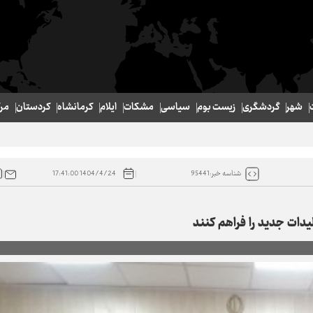
شهر
گردشگری
زیست بوم
سیاسی
مشکات
ایلام
کرمانشاه
کردستان
مر
1404/4/24 17:41:00
شناسه خبر:95441
لیدات جدید را فراهم کنند