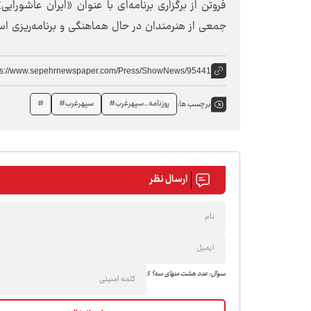
فروتن از برگزاری برنامه‌ای با عنوان «ایران عاشورای
جمعی از هنرمندان در حال هماهنگی و برنامه‌ریزی اس
ps://www.sepehrnewspaper.com/Press/ShowNews/95441
روزنامه_سپهرغرب#
سپهرغرب#
‌#
برچسب ها:
ارسال نظر
سوال: عدد هشت منهای سه؟ 5