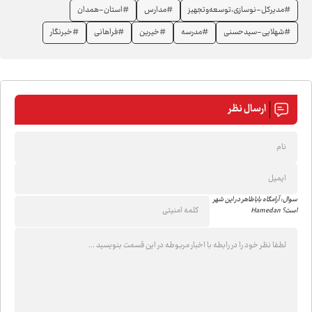
#مدیرکل-نوسازی،توسعه‌وتجهیز
#مدارس
#استان-همدان
#شهلایی-سیدحسنی
#مدرسه
#خیرین
#فراهانی
#خبرنگار
ارسال نظر
سوال: آرامگاه باباطاهر در این شهر
است؟ Hamedan