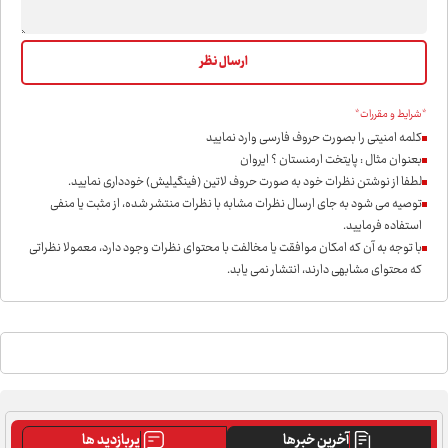
*شرایط و مقررات*
کلمه امنیتی را بصورت حروف فارسی وارد نمایید
بعنوان مثال : پایتخت ارمنستان ؟ ایروان
لطفا از نوشتن نظرات خود به صورت حروف لاتین (فینگیلیش) خودداری نمايید.
توصیه می شود به جای ارسال نظرات مشابه با نظرات منتشر شده، از مثبت یا منفی
استفاده فرمایید.
با توجه به آن که امکان موافقت یا مخالفت با محتوای نظرات وجود دارد، معمولا نظراتی
که محتوای مشابهی دارند، انتشار نمی یابد.
آخرین خبرها
پربازدید ها