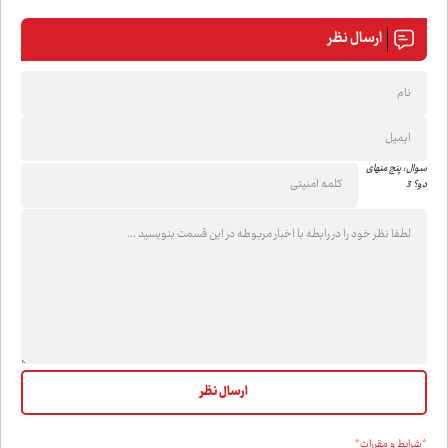
ارسال نظر
سوال: پنج منهای
دو؟ 3
*شرایط و مقررات*