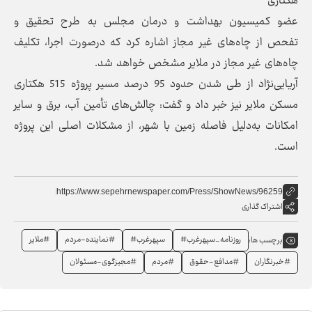
هکتاری
عضو کمیسیون بهداشت و درمان مجلس به طرح تحقیق و
تفحص از چاه‌های غیر مجاز اشاره کرد که درصورت اجرا، تکلیف
چاه‌های غیر مجاز در ملایر مشخص خواهد شد.
آریایی‌نژاد از طی شدن حدود 95 درصد مسیر پروژه 515 هکتاری
مسکن ملایر نیز خبر داد و گفت: چالش‌های تأمین آب، برق و سایر
امکانات به‌دلیل فاصله زمین با شهر، از مشکلات اصلی این پروژه
است.
https://www.sepehrnewspaper.com/Press/ShowNews/96259
اشتراک گذاری
روزنامه_سپهرغرب#
سپهرغرب#
#نماینده-مردم
#ملایر
برچسب ها:
#خبرنگاران
#مدافع-حقوق
#مردم
#مجیزگوی-مسئولان